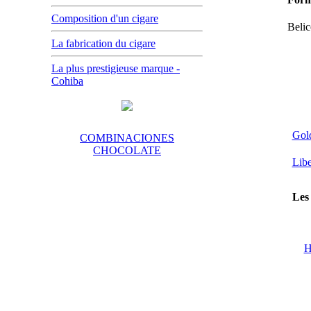
Composition d'un cigare
Beli
La fabrication du cigare
La plus prestigieuse marque -
Cohiba
Gol
COMBINACIONES
CHOCOLATE
Libe
Les 
H