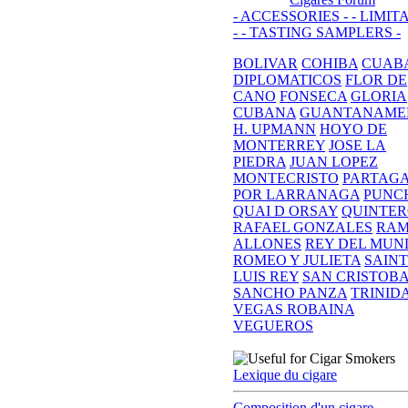
- ACCESSORIES -
- LIMIT
-
- TASTING SAMPLERS -
BOLIVAR
COHIBA
CUAB
DIPLOMATICOS
FLOR DE
CANO
FONSECA
GLORIA
CUBANA
GUANTANAME
H. UPMANN
HOYO DE
MONTERREY
JOSE LA
PIEDRA
JUAN LOPEZ
MONTECRISTO
PARTAG
POR LARRANAGA
PUNC
QUAI D ORSAY
QUINTE
RAFAEL GONZALES
RA
ALLONES
REY DEL MUN
ROMEO Y JULIETA
SAINT
LUIS REY
SAN CRISTOB
SANCHO PANZA
TRINID
VEGAS ROBAINA
VEGUEROS
Lexique du cigare
Composition d'un cigare