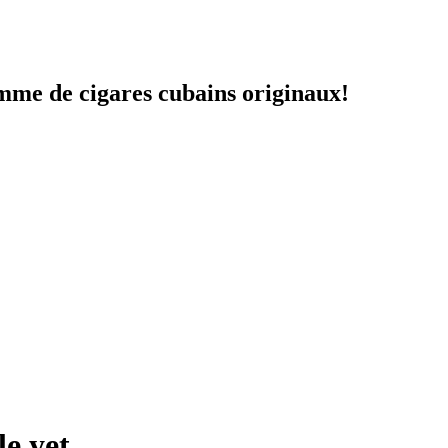
amme de cigares cubains originaux!
e yet.