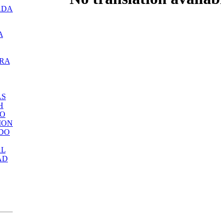
ADA
A
RA
AS
H
RO
MON
DO
AL
AD