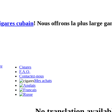
igares cubain
! Nous offrons la plus large g
Cigares
F.A.Q.
Contactez-nous
Mes achats
No translation availabl