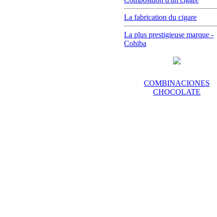
La fabrication du cigare
La plus prestigieuse marque -
Cohiba
COMBINACIONES
CHOCOLATE