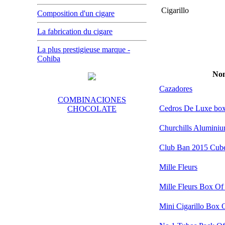
Cigarillo
Composition d'un cigare
La fabrication du cigare
La plus prestigieuse marque -
Cohiba
No
Cazadores
COMBINACIONES
Cedros De Luxe box
CHOCOLATE
Churchills Alumini
Club Ban 2015 Cube
Mille Fleurs
Mille Fleurs Box Of
Mini Cigarillo Box 