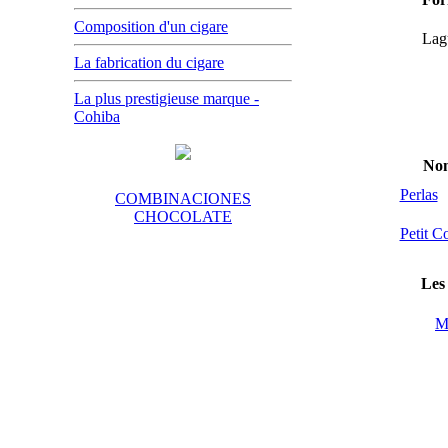
Composition d'un cigare
Lag
La fabrication du cigare
La plus prestigieuse marque -
Cohiba
No
Perlas
COMBINACIONES
CHOCOLATE
Petit C
Les 
M